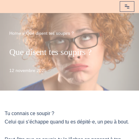
Aller
au
Home
»
Que disent tes soupirs ?
contenu
Que disent tes soupirs ?
12 novembre 2025
Tu connais ce soupir ?
Celui qui s’échappe quand tu es dépité·e, un peu à bout.